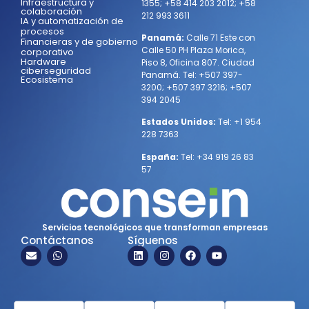
Infraestructura y
1355
;
+58 414 203 2012
;
+58
colaboración
212 993 3611
IA y automatización de
procesos
Panamá:
Calle 71 Este con
Financieras y de gobierno
Calle 50 PH Plaza Morica,
corporativo
Hardware
Piso 8, Oficina 807. Ciudad
ciberseguridad
Panamá.
Tel:
+507 397-
Ecosistema
3200
;
+507 397 3216
;
+507
394 2045
Estados Unidos:
Tel:
+1 954
228 7363
España:
Tel:
+34 919 26 83
57
Servicios tecnológicos que transforman empresas
Contáctanos
Síguenos