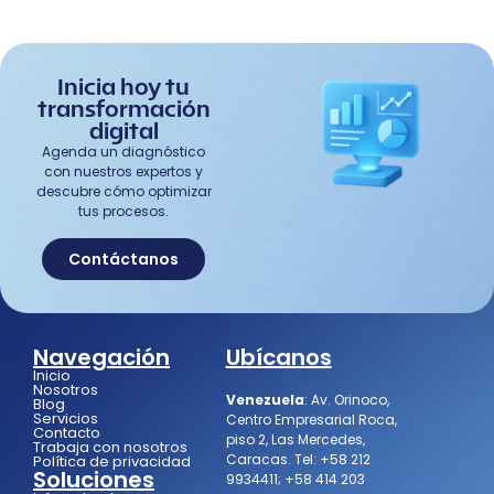
Inicia hoy tu
transformación
digital
Agenda un diagnóstico
con nuestros expertos y
descubre cómo optimizar
tus procesos.
Contáctanos
Navegación
Ubícanos
Inicio
Nosotros
Venezuela
:
Av. Orinoco,
Blog
Servicios
Centro Empresarial Roca,
Contacto
piso 2, Las Mercedes,
Trabaja con nosotros
Caracas.
Tel:
+58 212
Política de privacidad
Soluciones
9934411
;
+58 414 203